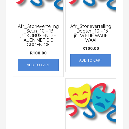
Afr_Storievertelling
Afr_Storievertelling
_Seun_10 – 13
_Dogter_10 – 13
jr_KOBUS EN DIE
jr_WIELIE WALIE
ALIEN MET DIE
WAAI
GROEN OE
R
100.00
R
100.00
ADD TO CART
ADD TO CART