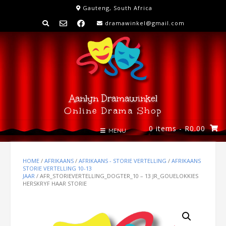
Skip
Gauteng, South Africa
to
dramawinkel@gmail.com
content
Aanlyn Dramawinkel
Online Drama Shop
0 items
- R0.00
MENU
HOME
/
AFRIKAANS
/
AFRIKAANS - STORIE VERTELLING
/
AFRIKAANS
STORIE VERTELLING 10-13
JAAR
/ AFR_STORIEVERTELLING_DOGTER_10 – 13 JR_GOUELOKKIES
HERSKRYF HAAR STORIE