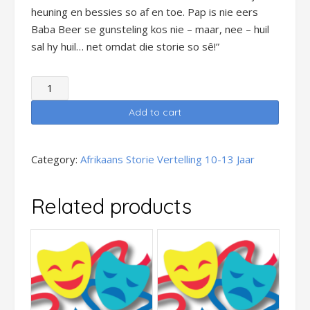
heuning en bessies so af en toe. Pap is nie eers
Baba Beer se gunsteling kos nie – maar, nee – huil
sal hy huil… net omdat die storie so sê!”
Afr_Storievertelling_Dogter_10
-
Add to cart
13
jr_GOUELOKKIES
HERSKRYF
Category:
Afrikaans Storie Vertelling 10-13 Jaar
HAAR
STORIE
Related products
quantity