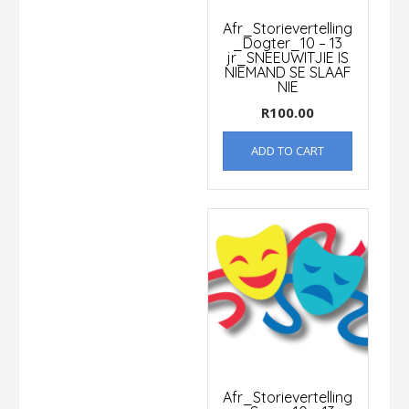
Afr_Storievertelling
_Dogter_10 – 13
jr_SNEEUWITJIE IS
NIEMAND SE SLAAF
NIE
R
100.00
ADD TO CART
Afr_Storievertelling