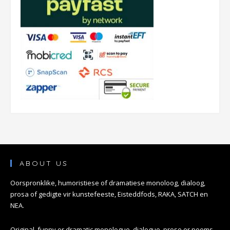
ABOUT US
Oorspronklike, humoristiese of dramatiese monoloog, dialoog,
prosa of gedigte vir kunstefeeste, Eisteddfods, RAKA, SATCH en
NEA.
Original, funny or dramatic monologue, dialogue, prose or poems