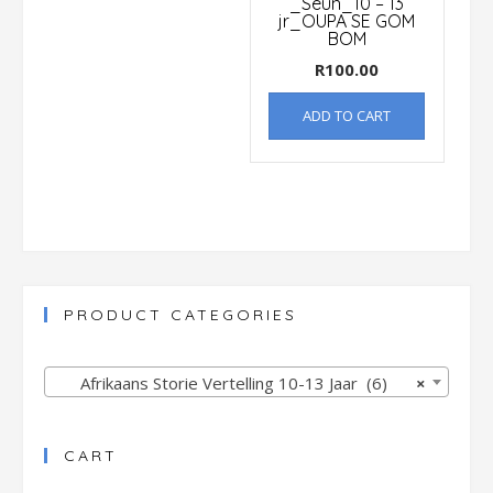
_Seun_10 – 13
jr_OUPA SE GOM
BOM
R
100.00
ADD TO CART
PRODUCT CATEGORIES
Afrikaans Storie Vertelling 10-13 Jaar (6)
×
CART