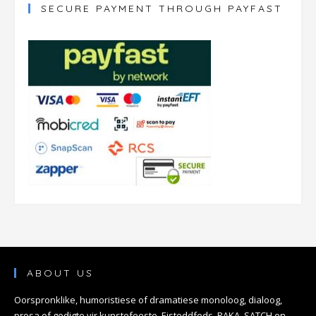
SECURE PAYMENT THROUGH PAYFAST
ABOUT US
Oorspronklike, humoristiese of dramatiese monoloog, dialoog,
prosa of gedigte vir kunstefeeste, Eisteddfods, RAKA, SATCH en