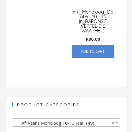
Afr_Monoloog_Do
gter_10 – 13
jr_RAPONSIE
VERTEL DIE
WAARHEID
R
80.00
ADD TO CART
PRODUCT CATEGORIES
Afrikaans Monoloog 10-13 Jaar (49)
×