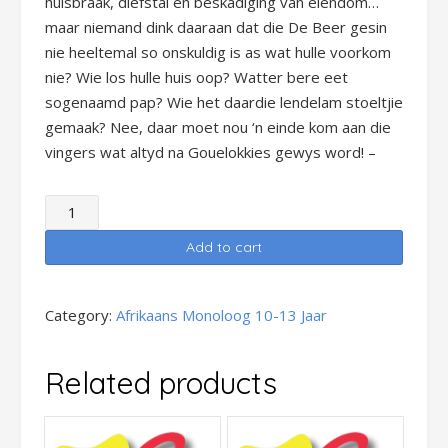
huisbraak, diefstal en beskadiging van eiendom…
maar niemand dink daaraan dat die De Beer gesin
nie heeltemal so onskuldig is as wat hulle voorkom
nie? Wie los hulle huis oop? Watter bere eet
sogenaamd pap? Wie het daardie lendelam stoeltjie
gemaak? Nee, daar moet nou ‘n einde kom aan die
vingers wat altyd na Gouelokkies gewys word! –
Afr_Monoloog_Dogter_10
-
Add to cart
13
jr_GOUELOKKIES
IS
Category:
Afrikaans Monoloog 10-13 Jaar
KEELVOL
quantity
Related products