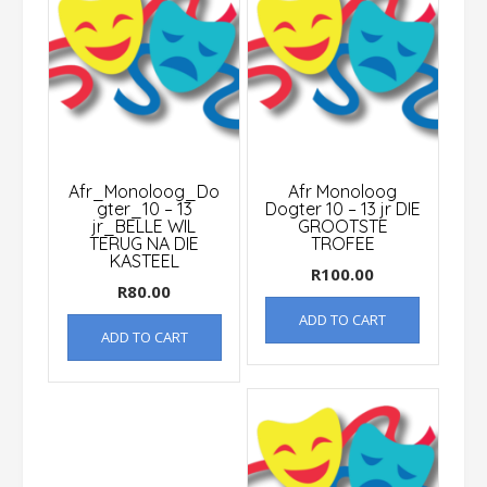
Afr_Monoloog_Do
Afr Monoloog
gter_10 – 13
Dogter 10 – 13 jr DIE
jr_BELLE WIL
GROOTSTE
TERUG NA DIE
TROFEE
KASTEEL
R
100.00
R
80.00
ADD TO CART
ADD TO CART