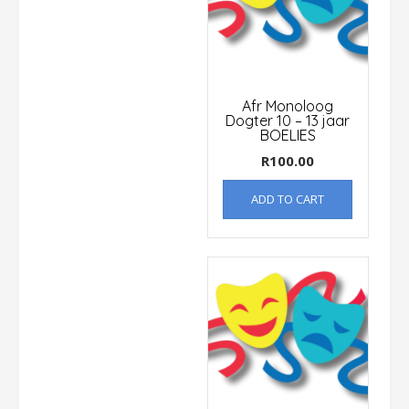
Afr Monoloog
Dogter 10 – 13 jaar
BOELIES
R
100.00
ADD TO CART